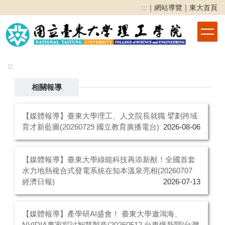
跳
:::
｜
網站導覽
｜
東大首頁
到
主
要
內
容
:::
區
相關報導
【媒體報導】臺東大學理工、人文院長就職 擘劃跨域
育才新藍圖(20260729 國立教育廣播電台)
2026-08-06
【媒體報導】臺東大學綠能科技再添新猷！全國首套
水力地熱複合式發電系統在知本溫泉亮相(20260707
經濟日報)
2026-07-13
【媒體報導】產學研AI盛會！ 臺東大學邀鴻海、
NVIDIA專家探討智慧製造(20260512 台東爆新聞/台灣