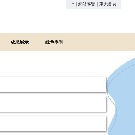
:::
｜
網站導覽
｜
東大首頁
成果展示
綠色學刊