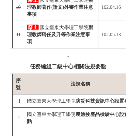
廢止
國立臺東大學理工學院
辦
10
理教師著作(
論文)
外審作業注意
102.04.16
111.
事項
廢止
國立臺東大學理工學院
辦
11
理教師聘任及升等作業注意事
102.05.13
111.
項
-
任務編組二級中心相關法規要點
序
法規名稱
號
1
國立臺東大學理工學院
防災科技資訊中心設置要點
國立臺東大學理工學院
農漁牧產品檢驗中心設置要
2
點