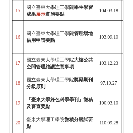
國立臺東大學理工學院
學生學習
15
104.03.18
112.
成果
展示
實施要點
106.
國立臺東大學理工學院
管理場地
16
103.09.10
106.
借用申請要點
113.
國立臺東大學理工學院
大樓公共
17
103.12.23
空間管理維護注意事項
國立臺東大學理工學院
獎勵期刊
18
97.10.27
108.
分級原則
「臺東大學綠色科學學刊」徵稿
19
100.03.10
109.
及審查要點
臺東大學理工學院
微積分競試要
20
110.09.28
113.
點