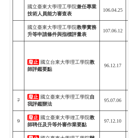
國立臺東大學理工學院
兼任專業
106.04.25
技術人員能力審查表
國立臺東大學理工學院
教學實務
107.06.12
升等申請條件與指標評量表
廢止
國立台東大學理工學院
教
96.12.17
103.
師評鑑要點
廢止
國立臺東大學理工學院
自
7
95.07.06
111.
我評鑑辦法
廢止
國立臺東大學理工學院
教
9
97.12.10
111.
師聘任及升等外審作業要點