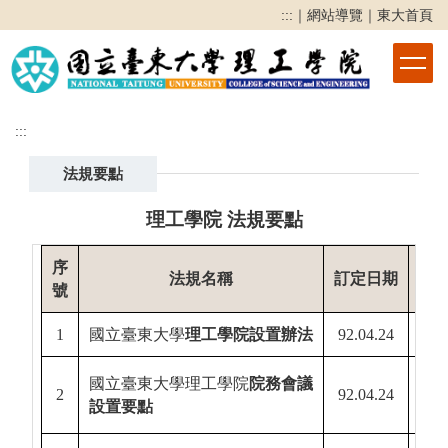
跳
:::
｜
網站導覽
｜
東大首頁
到
主
要
內
容
:::
區
法規要點
理工學院 法規要點
序
最
法規名稱
訂定日期
號
1
國立臺東大學
理工學院設置辦法
92.04.24
93.
115.
國立臺東大學理工學院
院務會議
2
92.04.24
設置要點
115.