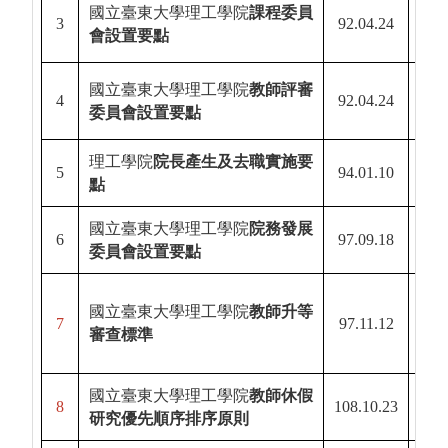
115.
國立臺東大學理工學院
課程委員
3
92.04.24
會設置要點
115.
115.
國立臺東大學理工學院
教師評審
4
92.04.24
委員會設置要點
115.
理工學院
院長產生及去職實施要
5
94.01.10
110.
點
國立臺東大學理工學院
院務發展
6
97.09.18
110.
委員會設置要點
107.
國立臺東大學理工學院
教師升等
7
97.11.12
審查標準
107.
國立臺東大學理工學院
教師休假
8
108.10.23
研究優先順序排序原則