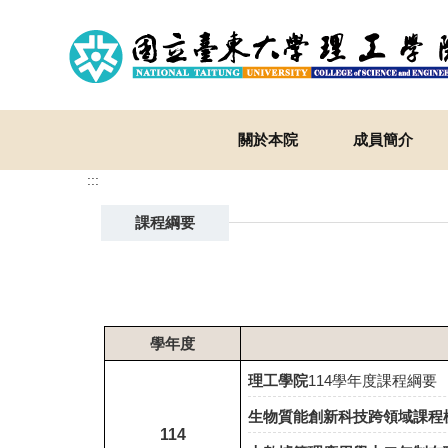
跳
到
主
要
內
容
關於本院
成員簡介
區
:::
課程綱要
學年度
理工學院
114學年度課程綱要
生物質能創新科技跨領域課程
114