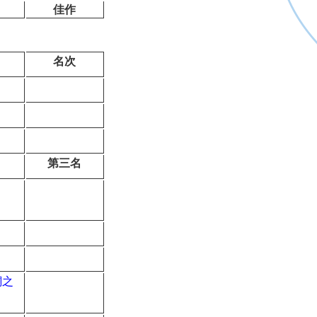
佳作
名次
第三名
酮之