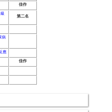
佳作
超級
第二名
尿病
反應
佳作