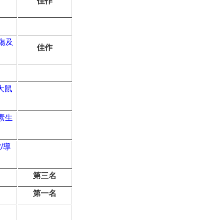
佳作
傷及
佳作
大鼠
素生
電
/
導
第三名
第一名