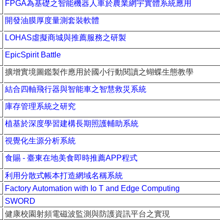
FPGA為基礎之智能機器人車於農業網宇實體系統應用
開發油膜厚度量測套裝軟體
LOHAS虛擬商城與推薦服務之研製
EpicSpirit Battle
擴增實境圖鑑製作應用於國小行動閱讀之蝴蝶生態教學
結合四軸飛行器與智能車之智慧救災系統
庫存管理系統之研究
植基於深度學習建構長期照護輔助系統
視覺化生源分析系統
食賜
-
臺東在地美食即時推薦
APP
程式
利用分散式帳本打造網域名稱系統
Factory Automation with Io T and Edge Computing
SWORD
健康校園射頻電磁波監測與防護資訊平台之實現