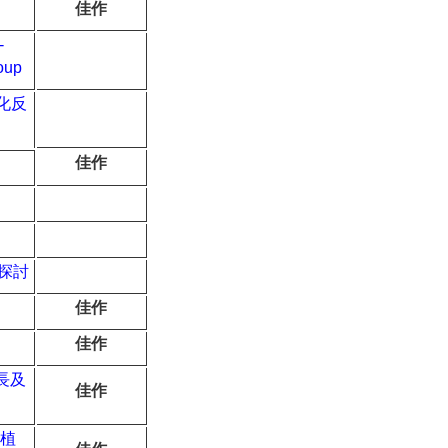
佳作
-
oup
化反
佳作
探討
佳作
佳作
長及
佳作
植