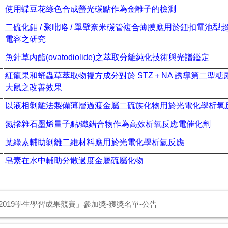
使用蝶豆花綠色合成螢光碳點作為金離子的檢測
二硫化鉬
/
聚吡咯
/
單壁奈米碳管複合薄膜應用於鈕扣電池型
電容之研究
魚針草內酯
(ovatodiolide)
之萃取分離純化技術與光譜鑑定
紅龍果和蛹蟲草萃取物複方成分對於
STZ
＋
NA
誘導第二型糖
大鼠之改善效果
以液相剝離法製備薄層過渡金屬二硫族化物用於光電化學析氧
氮摻雜石墨烯量子點
/
鐵錯合物作為高效析氧反應電催化劑
葉綠素輔助剝離二維材料應用於光電化學析氫反應
皂素在水中輔助分散過度金屬硫屬化物
019學生學習成果競賽」參加獎-獲獎名單-公告