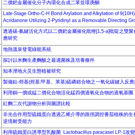
二價鈀金屬催化分子內環化合成二苯並環庚酮
Late-Stage Ortho-C-H Bond Arylation and Alkylation of 9(10H)
Acridanone Utilizing 2-Pyridinyl as a Removable Directing Gr
透過碳
-
氫鍵活化方式以二價鈀金屬催化吡唑
[1,5-a]
吡啶之雙聚
應研究
地熱溫泉發電綠能系統
探討以米麴生產麴酸之最適菌株及培養條件
知本溼地火災生態植被研究
製備鈷
-
烴基
(
烴基
:
甲基、苯基
)
硫磷錯合物之一氧化碳鍵入反應
利用銅一價或錳二價化合物活化錳四價過氧化合物的過氧基團
紅麴二次代謝物分析與圖譜比較
非光合作用型硫鐵蛋白透過乙烯介導的路徑調控番茄植株的生
逆境耐受能力
利用硫鐵蛋白誘導型乳酸菌
Lactobacillus paracasei LP-1
改變