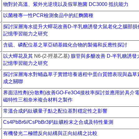
物對於高溫、紫外光逆境以及假單胞菌
DC3000
抵抗能力
以菌種專一性
PCR
檢測食品中的紅麴菌種
探討深層海水提升大蟬花改善
D-
半乳糖誘發大鼠老化之腦部損
記憶學習能力之研究
含硫、磷配位基之單亞硝基鐵化合物的製備和反應性探討
以大蟬花及其
N6-(2-羥基乙基
)
腺苷與多醣改善
D-
半乳糖誘發
記憶學習能力之研究
探討深層海水對蛹蟲草子實體培養過程中蛋白質體表現與蟲草
成之關聯
界面活性劑
(
分散劑
)
改善
GO-Fe3O4
接枝率探討並應用於具介
磁特性三相奈米複合材料之製作
常溫合成鈣鈦礦量子點之配位基對穩定性之影響
Cs4PbBr6//CsPbBr3鈣鈦礦粉末之合成及特性量測
有機發光二極體反向結構與正向結構之比較