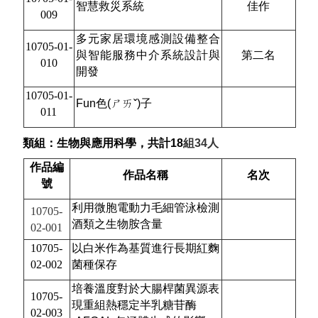
智慧救災系統
佳作
009
多元家居環境感測設備整合
10705-01-
與智能服務中介系統設計與
第二名
010
開發
10705-01-
Fun
色(ㄕㄞˇ)
子
011
類組：生物與應用科學，共計18
組34
人
作品編
作品名稱
名次
號
利用微胞電動力毛細管泳檢測
10705-
酒類之生物胺含量
02-001
10705-
以白米作為基質進行長期紅麴
02-002
菌種保存
培養溫度對於大腸桿菌異源表
10705-
現重組熱穩定半乳糖苷酶
02-003