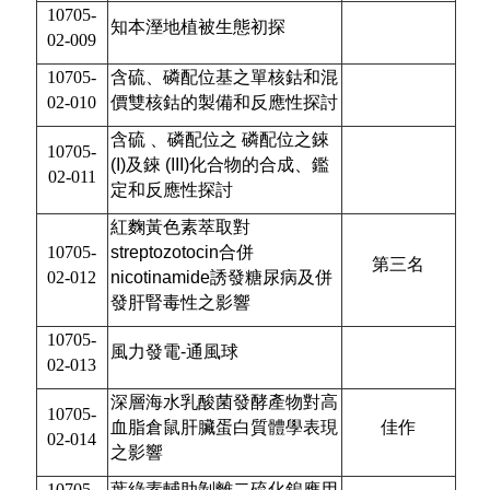
10705-
知本溼地植被生態初探
02-009
10705-
含硫、磷配位基之單核鈷和混
02-010
價雙核鈷的製備和反應性探討
含硫 、磷配位之 磷配位之錸
10705-
(I)及錸 (III)
化合物的合成、鑑
02-011
定和反應性探討
紅麴黃色素萃取對
10705-
streptozotocin合併
第三名
02-012
nicotinamide
誘發糖尿病及併
發肝腎毒性之影響
10705-
風力發電-通風球
02-013
深層海水乳酸菌發酵產物對高
10705-
血脂倉鼠肝臟蛋白質體學表現
佳作
02-014
之影響
10705-
葉綠素輔助剝離二硫化鎢應用