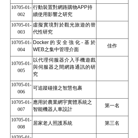
2020學生學習成果競賽
10705-01-
行動裝置對網路購物APP持
2019學生學習成果競賽
002
續使用影響之研究
10705-01-
2018學生學習成果競賽
虛擬實境對於觀光旅遊的替
003
代性研究
2017學生學習成果競賽
10705-01-
Docker
的安全強化-基於
佳作
2016學生學習成果競賽
004
WEB
之集中管理介面
2015學生學習成果競賽
以代理伺服器介入手機遊戲
10705-01-
與伺服器之間網路通訊的研
005
究
10705-01-
可追蹤碰撞之智慧包裹
006
10705-01-
應用於農業網宇實體系統之
第一名
007
智能機器人車設計
10705-01-
居家老人照護系統
第三名
008
10705-01-