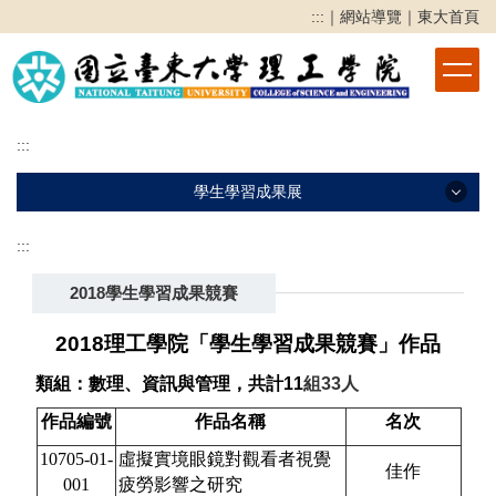
跳
:::
｜
網站導覽
｜
東大首頁
到
主
要
內
容
:::
區
學生學習成果展
:::
學生學習成果展
2018學生學習成果競賽
2025學生學習成果展
2024學生學習成果展
2018
理工學院「學生學習成果競賽」作品
2023學生學習成果展
類組：數理、資訊與管理，共計11
組33
人
作品編號
2022學生學習成果競賽
作品名稱
名次
10705-01-
虛擬實境眼鏡對觀看者視覺
2021學生學習成果競賽
佳作
001
疲勞影響之研究