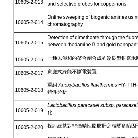
10605-2-013
and selective probes for copper ions
Online sweeping of biogenic amines using
10605-2-014
chromatography
Detection of dimethoate through the fluo
10605-2-015
between rhodamine B and gold nanoparti
一種以混和的螯合劑合成的改良型銅奈米
10605-2-016
家庭式綠能不斷電裝置
10605-2-017
重組
Anoxybacillus flavithermus
HY-TT
10605-2-018
特性分析
Lactobacillus paracasei subsp. paracasei
10605-2-019
化
探討綠茶對非酒精性脂肪肝之相關危險因
10605-2-020