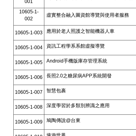
001
2020學生學習成果競賽
10605-1-
2019學生學習成果競賽
虛實整合融入圖資館導覽與使用者服務
002
2018學生學習成果競賽
應用於老人照護之智能機器人車
10605-1-003
2017學生學習成果競賽
資訊工程學系系館虛擬導覽
2016學生學習成果競賽
10605-1-004
2015學生學習成果競賽
Android手機版庫存管理系統
10605-1-005
長照2.0之糖尿病APP系統開發
10605-1-006
智慧包裹
10605-1-007
深度學習於多類別辨識之應用
10605-1-008
鳩陶傳說@台東
10605-1-009
壕遊世界