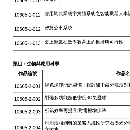
10605-1-010
應用於農業網宇實體系統之智能機器人車
10605-1-011
智慧公車系統
10605-1-012
桌上遊戲在數學教育上的推廣與可行性
10605-1-013
類組：生物與應用科學
作品編號
作品
綠色潔淨能源製備：探討酸中鹼分散液對
10605-2-001
製備多功能超低密度3D氣凝膠
10605-2-002
析氫效率再提升:對電極增伏法
10605-2-003
利用液相剝離的策略系統性研究石墨烯分
10605-2-004
之效應